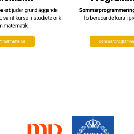
se
erbjuder grundläggande
Sommarprogrammering
, samt kurser i studieteknik
förberedande kurs i p
m matematik.
mmarmatte.se
sommarprogramme