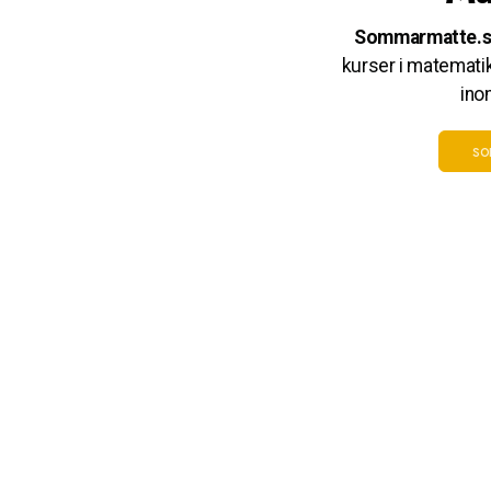
Sommarmatte.
kurser i matematik
ino
so