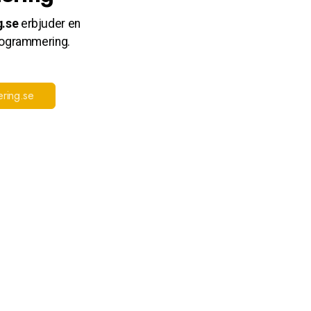
.se
erbjuder en
rogrammering.
ring.se