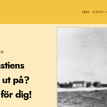
HEM
KURSER
DU
stiens
r ut på?
för dig!