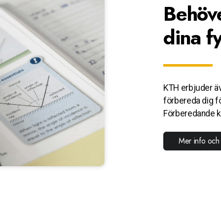
Behöve
dina f
KTH erbjuder äv
förbereda dig fö
Förberedande kurs
Mer info och