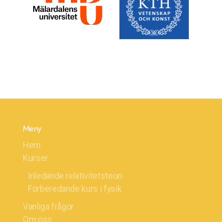
Meny
Hem
Kurser
Inledande relativitetsteori
Förberedande kurs i fysik
Vanliga frågor
Om oss