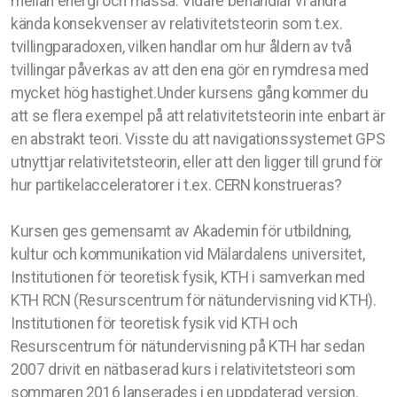
mellan energi och massa. Vidare behandlar vi andra
kända konsekvenser av relativitetsteorin som t.ex.
tvillingparadoxen, vilken handlar om hur åldern av två
tvillingar påverkas av att den ena gör en rymdresa med
mycket hög hastighet.Under kursens gång kommer du
att se flera exempel på att relativitetsteorin inte enbart är
en abstrakt teori. Visste du att navigationssystemet GPS
utnyttjar relativitetsteorin, eller att den ligger till grund för
hur partikelacceleratorer i t.ex. CERN konstrueras?
Kursen ges gemensamt av Akademin för utbildning,
kultur och kommunikation vid Mälardalens universitet,
Institutionen för teoretisk fysik, KTH i samverkan med
KTH RCN (Resurscentrum för nätundervisning vid KTH).
Institutionen för teoretisk fysik vid KTH och
Resurscentrum för nätundervisning på KTH har sedan
2007 drivit en nätbaserad kurs i relativitetsteori som
sommaren 2016 lanserades i en uppdaterad version.