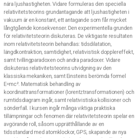
nära ljushastigheten. Vidare formuleras den speciella
relativitetsteorins grundantagande att ljushastigheten i
vakuum är en konstant, ett antagande som får mycket
långtgående konsekvenser. Den experimentella grunden
för relativitetsteorin diskuteras. De viktigaste resultaten
inom relativitetsteorin behandlas: tidsdilatation,
längdkontraktion, samtidighet, relativistisk dopplereffekt,
samt tvillingparadoxen och andra paradoxer. Vidare
diskuteras relativitetsteorins utvidgning av den
klassiska mekaniken, samt Einsteins berömda formel
E=mc². Matematisk behandling av
koordinattransformationer (lorentztransformationen) och
rumtidsdiagram ingår, samt relativistiska kollisioner och
sönderfall. I kursen ingår många viktiga praktiska
tillämpningar och fenomen där relativitetsteorin spelar en
avgörande roll, såsom upprätthållande av en
tidsstandard med atomklockor, GPS, skapande av nya